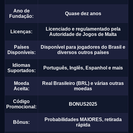
Ano de
Quase dez anos
Fundação:
Licenciado e regulamentado pela
Licenças:
Autoridade de Jogos de Malta
Países
Disponível para jogadores do Brasil e
Disponíveis:
diversos outros países
Idiomas
Português, Inglês, Espanhol e mais
Suportados:
Moeda
Real Brasileiro (BRL) e várias outras
Aceita:
moedas
Código
BONUS2025
Promocional:
Probabilidades MAIORES, retirada
Bônus:
rápida