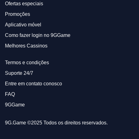
Ofertas especiais
Promoções
Aplicativo móvel
Como fazer login no 9GGame
Melhores Cassinos
Termos e condições
Suporte 24/7
Entre em contato conosco
FAQ
9GGame
9G.Game ©2025 Todos os direitos reservados.