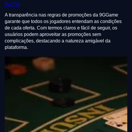
Bet756
A transparência nas regras de promoções da 9GGame
garante que todos os jogadores entendam as condições
de cada oferta. Com termos claros e fácil de seguir, os
usuários podem aproveitar as promoções sem
complicações, destacando a natureza amigável da
plataforma.