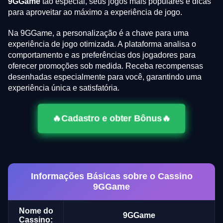
9GGame
tão especial, seus jogos mais populares e dicas
para aproveitar ao máximo a experiência de jogo.
Na 9GGame, a personalização é a chave para uma
experiência de jogo otimizada. A plataforma analisa o
comportamento e as preferências dos jogadores para
oferecer promoções sob medida. Receba recompensas
desenhadas especialmente para você, garantindo uma
experiência única e satisfatória.
🔥Cadastro e obter Bônus🔥
Informações Básicas sobre o Cassino
9GGame
Nome do
9GGame
Cassino: