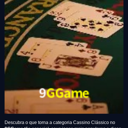
Descubra o que torna a categoria Cassino Clássico no