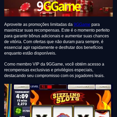
Aproveite as promoções limitadas da
9GGame
para
maximizar suas recompensas. Este é o momento perfeito
para garantir bônus adicionais e aumentar suas chances
de vitória. Com ofertas que não duram para sempre, é
essencial agir rapidamente e desfrutar dos benefícios
enquanto estão disponíveis.
Como membro VIP da 9GGame, você obtém acesso a
recompensas exclusivas e privilégios especiais,
destacando seu compromisso com os jogadores leais.