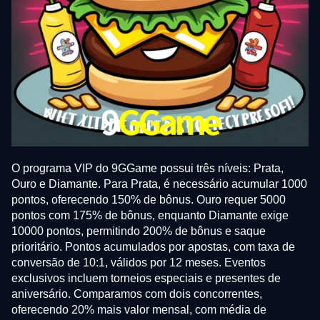
O programa VIP do 9GGame possui três níveis: Prata,
Ouro e Diamante. Para Prata, é necessário acumular 1000
pontos, oferecendo 150% de bônus. Ouro requer 5000
pontos com 175% de bônus, enquanto Diamante exige
10000 pontos, permitindo 200% de bônus e saque
prioritário. Pontos acumulados por apostas, com taxa de
conversão de 10:1, válidos por 12 meses. Eventos
exclusivos incluem torneios especiais e presentes de
aniversário. Comparamos com dois concorrentes,
oferecendo 20% mais valor mensal, com média de