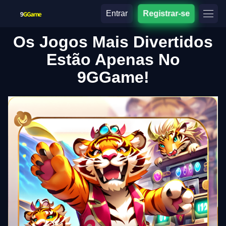
Entrar
Registrar-se
Os Jogos Mais Divertidos
Estão Apenas No
9GGame!