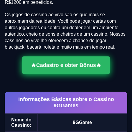
R$1200 em benefícios.
Os jogos de cassino ao vivo são os que mais se
aproximam da realidade. Você pode jogar cartas com
outros jogadores ou contra um dealer em um ambiente
autêntico, cheio de sons e cheiros de um cassino. Nossos
cassinos ao vivo lhe oferecem a chance de jogar
blackjack, bacará, roleta e muito mais em tempo real.
🔥Cadastro e obter Bônus🔥
Informações Básicas sobre o Cassino
9GGames
Nome do
9GGame
Cassino: