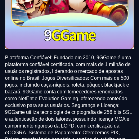
Plataforma Confiável: Fundada em 2010, 9GGame é uma
plataforma confiável certificada, com mais de 1 milhão de
usuários registrados, liderando o mercado de apostas
online no Brasil. Jogos Diversificados: Com mais de 500
jogos, incluindo caça-níqueis, roleta, pôquer, blackjack e
bacará, 9GGame conta com fornecedores renomados
como NetEnt e Evolution Gaming, oferecendo conteúdo
exclusivo para seus usuários. Segurança e Licença:
9GGame utiliza tecnologia de criptografia de 256 bits SSL
e autenticação de dois fatores, possuindo licença MGA e
cumprimento rigoroso da LGPD, com certificação da
eCOGRA. Sistema de Pagamento: Oferecemos PIX,