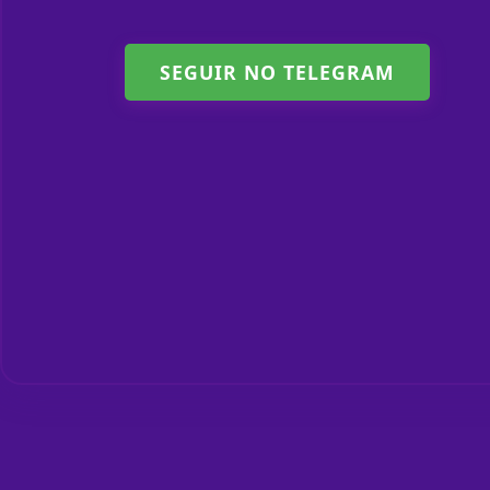
SEGUIR NO TELEGRAM