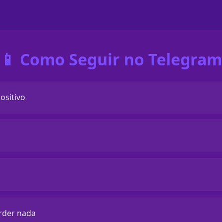
📱 Como Seguir no Telegram
ositivo
erder nada