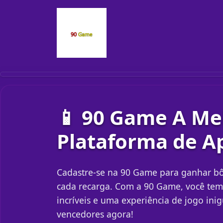
📱 90 Game A Me
Plataforma de A
Cadastre-se na 90 Game para ganhar b
cada recarga. Com a 90 Game, você te
incríveis e uma experiência de jogo inig
vencedores agora!