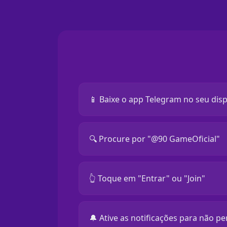
📱 Baixe o app Telegram no seu disp
🔍 Procure por "@90 GameOficial"
👆 Toque em "Entrar" ou "Join"
🔔 Ative as notificações para não p