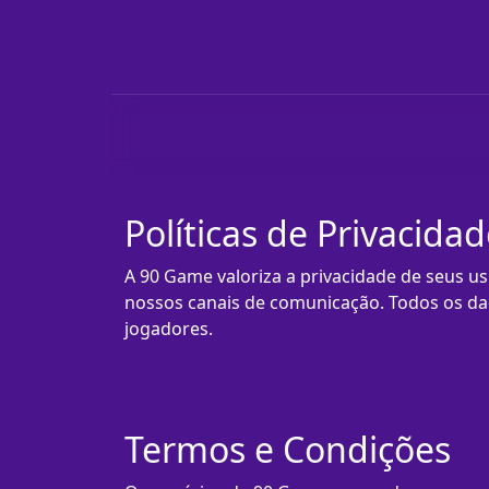
Políticas de Privacida
A 90 Game valoriza a privacidade de seus 
nossos canais de comunicação. Todos os dad
jogadores.
Termos e Condições