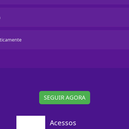
a
aticamente
SEGUIR AGORA
Acessos