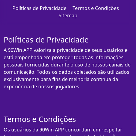
Políticas de Privacidade
Termos e Condições
Sitemap
Políticas de Privacidade
A 90Win APP valoriza a privacidade de seus usuários e
está empenhada em proteger todas as informações
pessoais fornecidas durante o uso de nossos canais de
comunicação. Todos os dados coletados são utilizados
exclusivamente para fins de melhoria contínua da
experiência de nossos jogadores.
Termos e Condições
Os usuários da 90Win APP concordam em respeitar