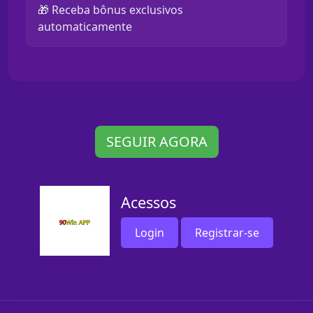
🎁 Receba bônus exclusivos
automaticamente
SEGUIR AGORA
Acessos
Login
Registrar-se