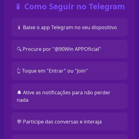
📱 Como Seguir no Telegram
📱 Baixe o app Telegram no seu dispositivo
🔍 Procure por "@90Win APPOficial"
👆 Toque em "Entrar" ou "Join"
🔔 Ative as notificações para não perder
nada
💬 Participe das conversas e interaja