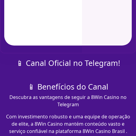
📱 Canal Oficial no Telegram!
📱 Benefícios do Canal
Descubra as vantagens de seguir a 8Win Casino no
Telegram
Com investimento robusto e uma equipe de operação
de elite, a 8Win Casino mantém conteúdo vasto e
serviço confiável na plataforma 8Win Casino Brasil .