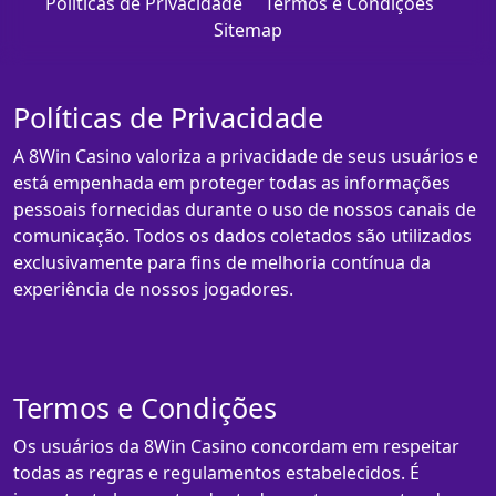
Políticas de Privacidade
Termos e Condições
Sitemap
Políticas de Privacidade
A 8Win Casino valoriza a privacidade de seus usuários e
está empenhada em proteger todas as informações
pessoais fornecidas durante o uso de nossos canais de
comunicação. Todos os dados coletados são utilizados
exclusivamente para fins de melhoria contínua da
experiência de nossos jogadores.
Termos e Condições
Os usuários da 8Win Casino concordam em respeitar
todas as regras e regulamentos estabelecidos. É