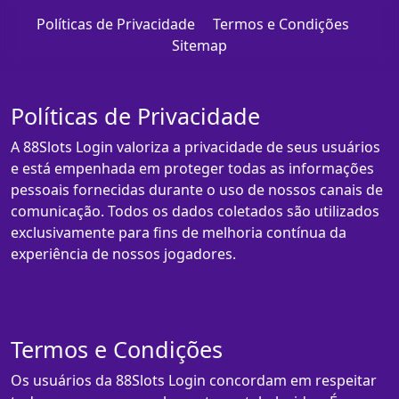
Políticas de Privacidade
Termos e Condições
Sitemap
Políticas de Privacidade
A 88Slots Login valoriza a privacidade de seus usuários
e está empenhada em proteger todas as informações
pessoais fornecidas durante o uso de nossos canais de
comunicação. Todos os dados coletados são utilizados
exclusivamente para fins de melhoria contínua da
experiência de nossos jogadores.
Termos e Condições
Os usuários da 88Slots Login concordam em respeitar