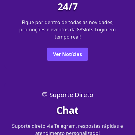
24/7
Fique por dentro de todas as novidades,
promoções e eventos da 88Slots Login em
tempo real!
Ver Notícias
💬 Suporte Direto
Chat
Suporte direto via Telegram, respostas rápidas e
atendimento personalizado!