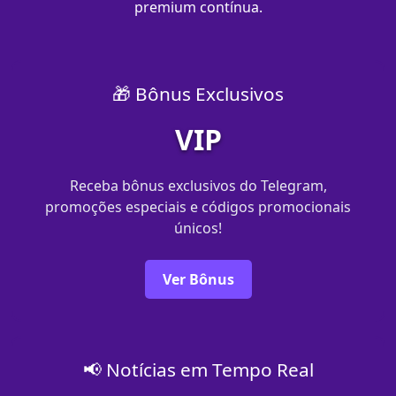
premium contínua.
🎁 Bônus Exclusivos
VIP
Receba bônus exclusivos do Telegram,
promoções especiais e códigos promocionais
únicos!
Ver Bônus
📢 Notícias em Tempo Real