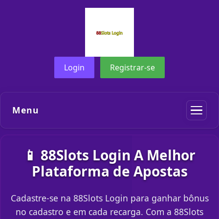
Login
Registrar-se
Menu
📱 88Slots Login A Melhor
Plataforma de Apostas
Cadastre-se na 88Slots Login para ganhar bônus
no cadastro e em cada recarga. Com a 88Slots