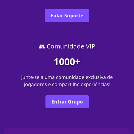
Falar Suporte
👥 Comunidade VIP
1000+
Junte-se a uma comunidade exclusiva de
jogadores e compartilhe experiências!
Entrar Grupo