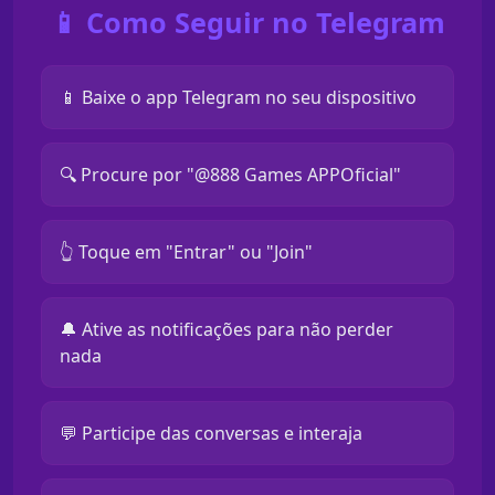
📱 Como Seguir no Telegram
📱 Baixe o app Telegram no seu dispositivo
🔍 Procure por "@888 Games APPOficial"
👆 Toque em "Entrar" ou "Join"
🔔 Ative as notificações para não perder
nada
💬 Participe das conversas e interaja