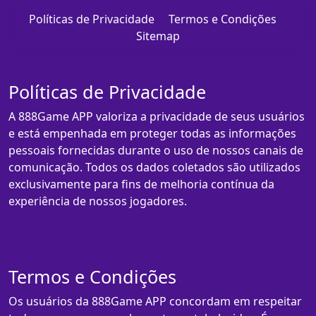
Políticas de Privacidade
Termos e Condições
Sitemap
Políticas de Privacidade
A 888Game APP valoriza a privacidade de seus usuários
e está empenhada em proteger todas as informações
pessoais fornecidas durante o uso de nossos canais de
comunicação. Todos os dados coletados são utilizados
exclusivamente para fins de melhoria contínua da
experiência de nossos jogadores.
Termos e Condições
Os usuários da 888Game APP concordam em respeitar