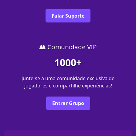
Falar Suporte
👥 Comunidade VIP
1000+
Junte-se a uma comunidade exclusiva de
jogadores e compartilhe experiências!
Entrar Grupo