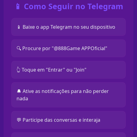
📱 Como Seguir no Telegram
📱 Baixe o app Telegram no seu dispositivo
🔍 Procure por "@888Game APPOficial"
👆 Toque em "Entrar" ou "Join"
🔔 Ative as notificações para não perder
nada
💬 Participe das conversas e interaja