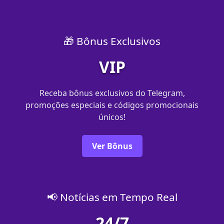
🎁 Bônus Exclusivos
VIP
Receba bônus exclusivos do Telegram,
promoções especiais e códigos promocionais
únicos!
Ver Bônus
📢 Notícias em Tempo Real
24/7