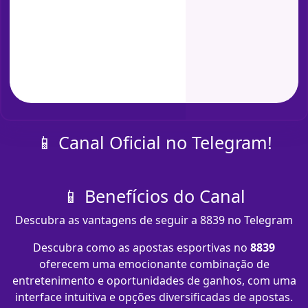
📱 Canal Oficial no Telegram!
📱 Benefícios do Canal
Descubra as vantagens de seguir a 8839 no Telegram
Descubra como as apostas esportivas no
8839
oferecem uma emocionante combinação de
entretenimento e oportunidades de ganhos, com uma
interface intuitiva e opções diversificadas de apostas.