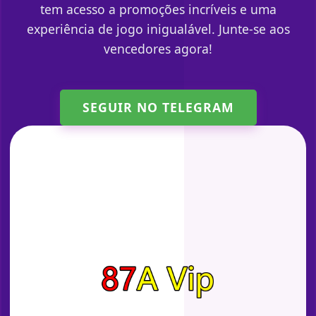
tem acesso a promoções incríveis e uma
experiência de jogo inigualável. Junte-se aos
vencedores agora!
SEGUIR NO TELEGRAM