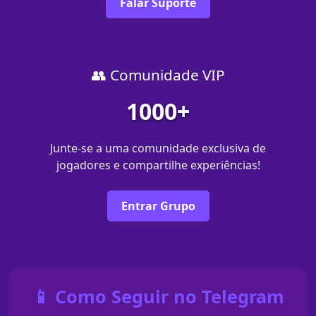
Falar Suporte
👥 Comunidade VIP
1000+
Junte-se a uma comunidade exclusiva de
jogadores e compartilhe experiências!
Entrar Grupo
📱 Como Seguir no Telegram