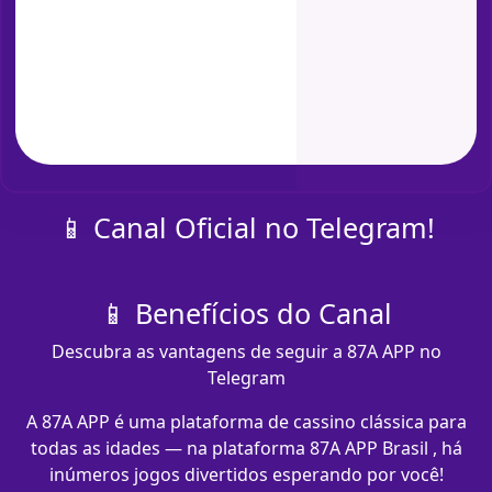
📱 Canal Oficial no Telegram!
📱 Benefícios do Canal
Descubra as vantagens de seguir a 87A APP no
Telegram
A 87A APP é uma plataforma de cassino clássica para
todas as idades — na plataforma 87A APP Brasil , há
inúmeros jogos divertidos esperando por você!