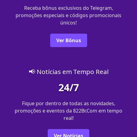
Receba bônus exclusivos do Telegram,
promoções especiais e códigos promocionais
únicos!
Ver Bônus
📢 Notícias em Tempo Real
24/7
Fique por dentro de todas as novidades,
promoções e eventos da 822Br.Com em tempo
real!
Ver Notícias