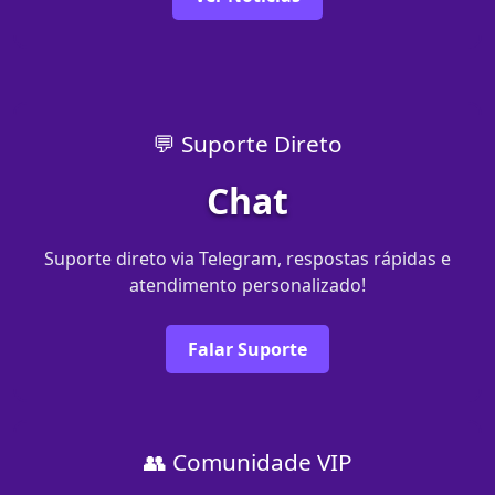
💬 Suporte Direto
Chat
Suporte direto via Telegram, respostas rápidas e
atendimento personalizado!
Falar Suporte
👥 Comunidade VIP