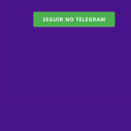
SEGUIR NO TELEGRAM