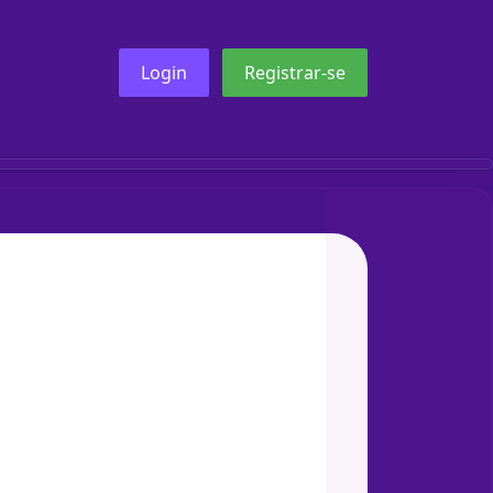
Login
Registrar-se