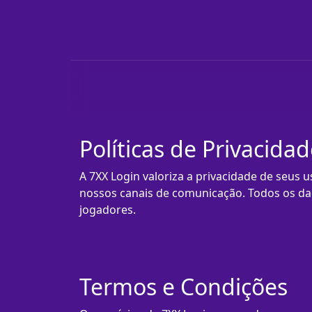
Políticas de Privacida
A 7XX Login valoriza a privacidade de seus
nossos canais de comunicação. Todos os dad
jogadores.
Termos e Condições