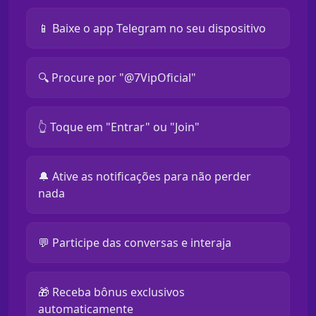
📱 Baixe o app Telegram no seu dispositivo
🔍 Procure por "@7VipOficial"
👆 Toque em "Entrar" ou "Join"
🔔 Ative as notificações para não perder
nada
💬 Participe das conversas e interaja
🎁 Receba bônus exclusivos
automaticamente