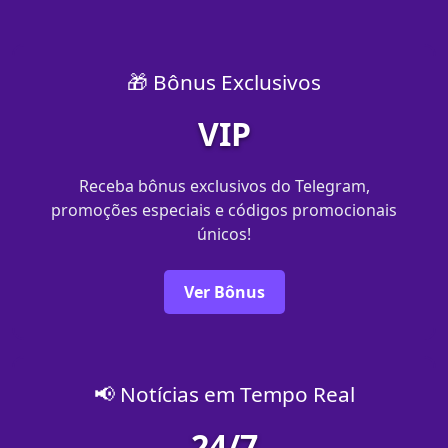
🎁 Bônus Exclusivos
VIP
Receba bônus exclusivos do Telegram,
promoções especiais e códigos promocionais
únicos!
Ver Bônus
📢 Notícias em Tempo Real
24/7