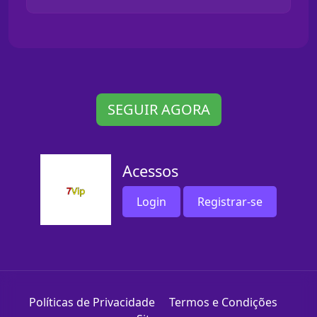
SEGUIR AGORA
Acessos
Login
Registrar-se
Políticas de Privacidade
Termos e Condições