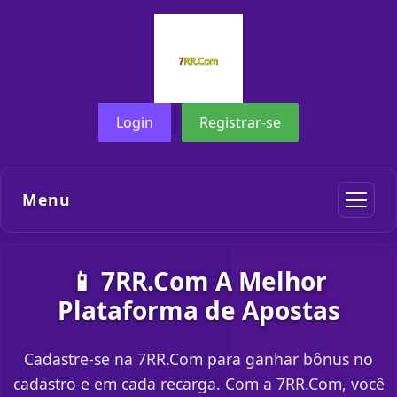
Login
Registrar-se
Menu
📱 7RR.Com A Melhor
Plataforma de Apostas
Cadastre-se na 7RR.Com para ganhar bônus no
cadastro e em cada recarga. Com a 7RR.Com, você