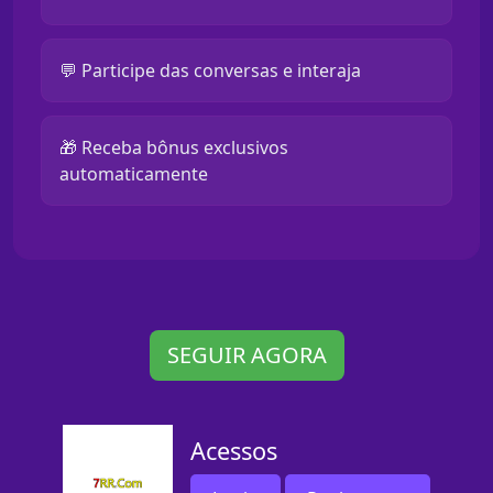
💬 Participe das conversas e interaja
🎁 Receba bônus exclusivos
automaticamente
SEGUIR AGORA
Acessos