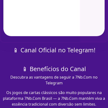
📱 Canal Oficial no Telegram!
📱 Benefícios do Canal
Descubra as vantagens de seguir a 7Nb.Com no
Telegram
Os jogos de cartas clássicos são muito populares na
plataforma 7Nb.Com Brasil — a 7Nb.Com mantém viva a
essência tradicional com diversão sem limites.