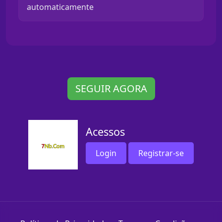
automaticamente
SEGUIR AGORA
Acessos
Login
Registrar-se