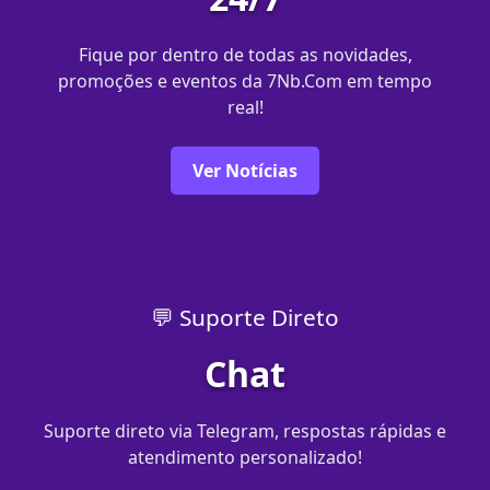
Fique por dentro de todas as novidades,
promoções e eventos da 7Nb.Com em tempo
real!
Ver Notícias
💬 Suporte Direto
Chat
Suporte direto via Telegram, respostas rápidas e
atendimento personalizado!