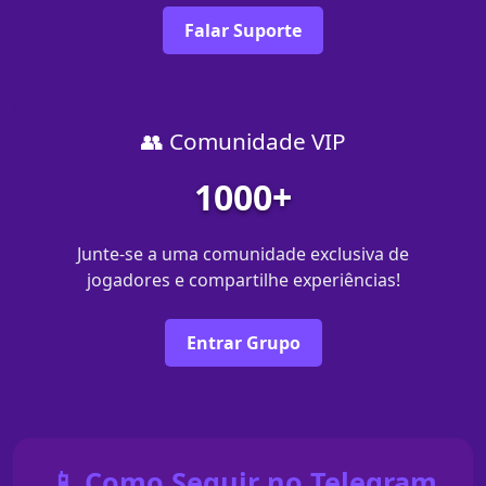
Falar Suporte
👥 Comunidade VIP
1000+
Junte-se a uma comunidade exclusiva de
jogadores e compartilhe experiências!
Entrar Grupo
📱 Como Seguir no Telegram