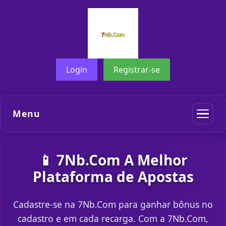
Login
Registrar-se
Menu
📱 7Nb.Com A Melhor
Plataforma de Apostas
Cadastre-se na 7Nb.Com para ganhar bônus no
cadastro e em cada recarga. Com a 7Nb.Com,