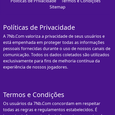
Políticas de Privacidade
Termos e Condições
Sitemap
Políticas de Privacidade
A 7Nb.Com valoriza a privacidade de seus usuários e
está empenhada em proteger todas as informações
pessoais fornecidas durante o uso de nossos canais de
comunicação. Todos os dados coletados são utilizados
exclusivamente para fins de melhoria contínua da
experiência de nossos jogadores.
Termos e Condições
Os usuários da 7Nb.Com concordam em respeitar
todas as regras e regulamentos estabelecidos. É