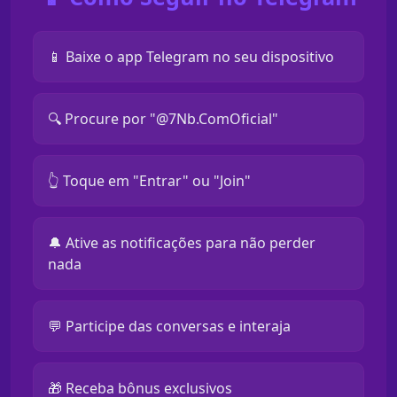
📱 Baixe o app Telegram no seu dispositivo
🔍 Procure por "@7Nb.ComOficial"
👆 Toque em "Entrar" ou "Join"
🔔 Ative as notificações para não perder
nada
💬 Participe das conversas e interaja
🎁 Receba bônus exclusivos