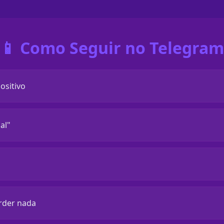
📱 Como Seguir no Telegram
ositivo
al"
erder nada