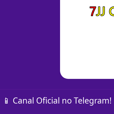
📱 Canal Oficial no Telegram!