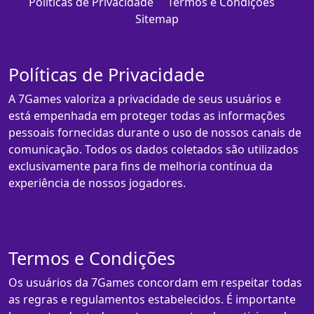
Políticas de Privacidade
Termos e Condições
Sitemap
Políticas de Privacidade
A 7Games valoriza a privacidade de seus usuários e
está empenhada em proteger todas as informações
pessoais fornecidas durante o uso de nossos canais de
comunicação. Todos os dados coletados são utilizados
exclusivamente para fins de melhoria contínua da
experiência de nossos jogadores.
Termos e Condições
Os usuários da 7Games concordam em respeitar todas
as regras e regulamentos estabelecidos. É importante