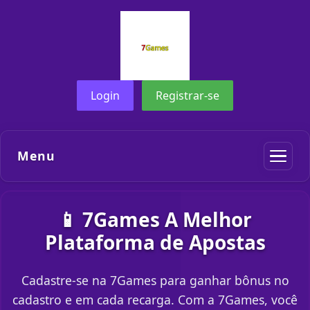
Login
Registrar-se
Menu
📱 7Games A Melhor
Plataforma de Apostas
Cadastre-se na 7Games para ganhar bônus no
cadastro e em cada recarga. Com a 7Games, você