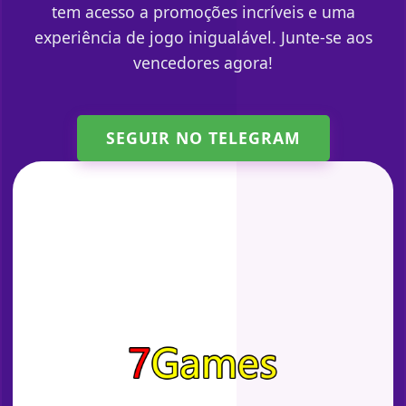
tem acesso a promoções incríveis e uma
experiência de jogo inigualável. Junte-se aos
vencedores agora!
SEGUIR NO TELEGRAM