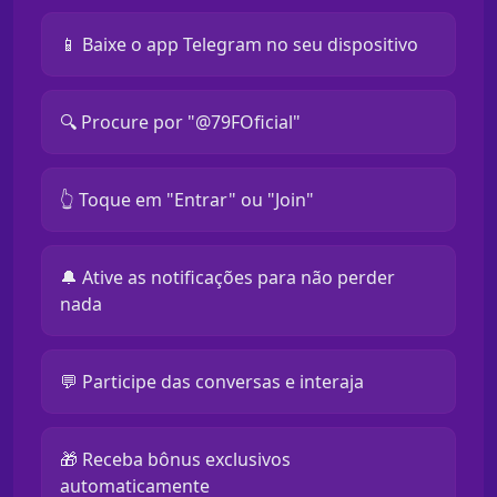
📱 Baixe o app Telegram no seu dispositivo
🔍 Procure por "@79FOficial"
👆 Toque em "Entrar" ou "Join"
🔔 Ative as notificações para não perder
nada
💬 Participe das conversas e interaja
🎁 Receba bônus exclusivos
automaticamente