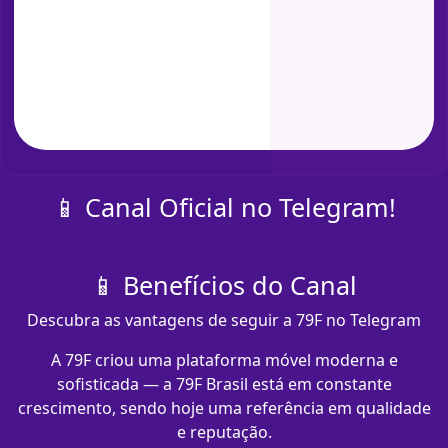
📱 Canal Oficial no Telegram!
📱 Benefícios do Canal
Descubra as vantagens de seguir a 79F no Telegram
A 79F criou uma plataforma móvel moderna e
sofisticada — a 79F Brasil está em constante
crescimento, sendo hoje uma referência em qualidade
e reputação.