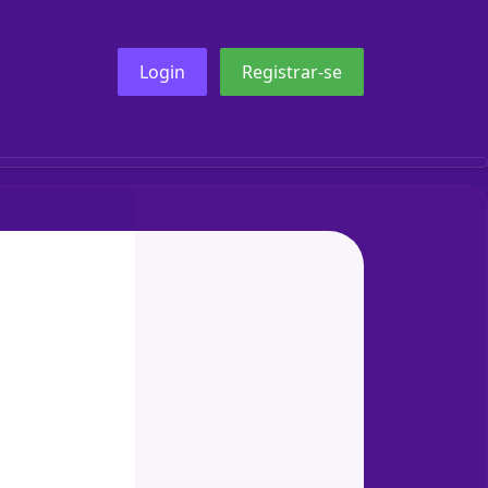
Login
Registrar-se