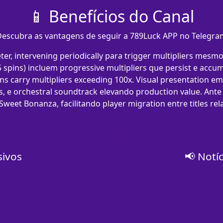
📱 Benefícios do Canal
Descubra as vantagens de seguir a 789Luck APP no Telegra
er, intervening periodically para trigger multipliers mesm
5 spins) incluem progressive multipliers que persist e acc
ns carry multipliers exceeding 100x. Visual presentation 
ems, e orchestral soundtrack elevando production value. An
weet Bonanza, facilitando player migration entre titles rel
sivos
📢 Notí