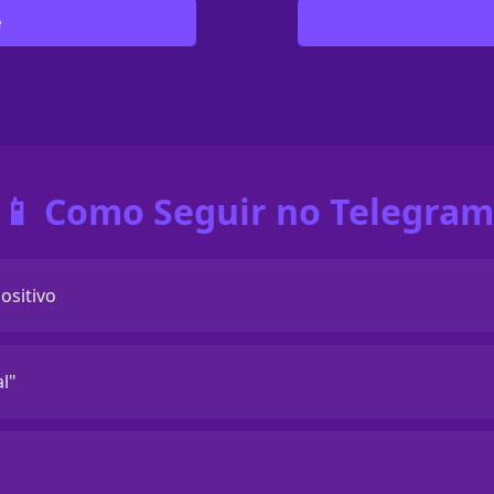
e
📱 Como Seguir no Telegram
ositivo
l"