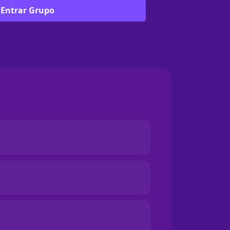
Entrar Grupo