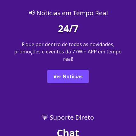
📢 Notícias em Tempo Real
24/7
Fique por dentro de todas as novidades,
promoções e eventos da 77Win APP em tempo
real!
Ver Notícias
💬 Suporte Direto
Chat