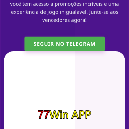
você tem acesso a promoções incríveis e uma
experiência de jogo inigualável. Junte-se aos
vencedores agora!
SEGUIR NO TELEGRAM