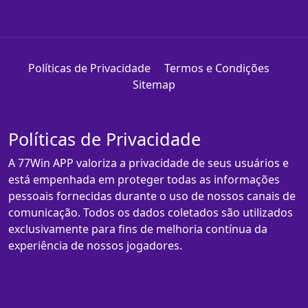
Políticas de Privacidade
Termos e Condições
Sitemap
Políticas de Privacidade
A 77Win APP valoriza a privacidade de seus usuários e
está empenhada em proteger todas as informações
pessoais fornecidas durante o uso de nossos canais de
comunicação. Todos os dados coletados são utilizados
exclusivamente para fins de melhoria contínua da
experiência de nossos jogadores.