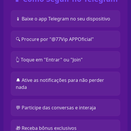
📱 Baixe o app Telegram no seu dispositivo
🔍 Procure por "@77Vip APPOficial"
👆 Toque em "Entrar" ou "Join"
🔔 Ative as notificações para não perder
nada
💬 Participe das conversas e interaja
🎁 Receba bônus exclusivos