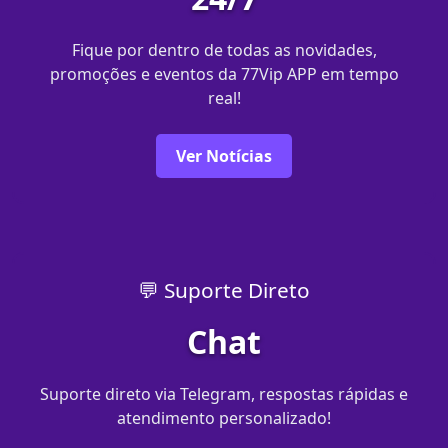
Fique por dentro de todas as novidades,
promoções e eventos da 77Vip APP em tempo
real!
Ver Notícias
💬 Suporte Direto
Chat
Suporte direto via Telegram, respostas rápidas e
atendimento personalizado!