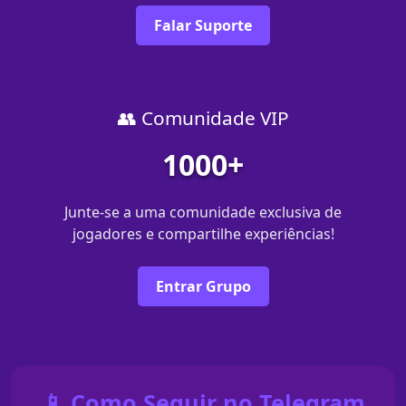
Falar Suporte
👥 Comunidade VIP
1000+
Junte-se a uma comunidade exclusiva de
jogadores e compartilhe experiências!
Entrar Grupo
📱 Como Seguir no Telegram