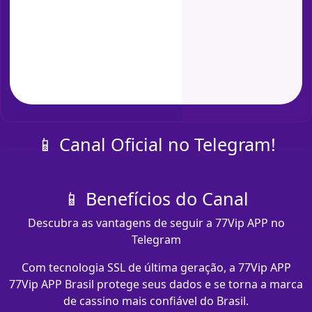
📱 Canal Oficial no Telegram!
📱 Benefícios do Canal
Descubra as vantagens de seguir a 77Vip APP no
Telegram
Com tecnologia SSL de última geração, a 77Vip APP
77Vip APP Brasil protege seus dados e se torna a marca
de cassino mais confiável do Brasil.