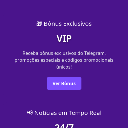
🎁 Bônus Exclusivos
VIP
Receba bônus exclusivos do Telegram,
promoções especiais e códigos promocionais
únicos!
Ver Bônus
📢 Notícias em Tempo Real
24/7