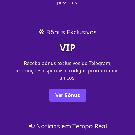
pessoais.
🎁 Bônus Exclusivos
VIP
Receba bônus exclusivos do Telegram,
promoções especiais e códigos promocionais
únicos!
Ver Bônus
📢 Notícias em Tempo Real