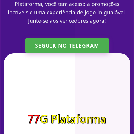
Plataforma, você tem acesso a promoções
incríveis e uma experiência de jogo inigualável.
Junte-se aos vencedores agora!
SEGUIR NO TELEGRAM