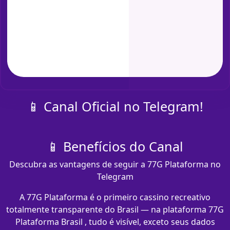
📱 Canal Oficial no Telegram!
📱 Benefícios do Canal
Descubra as vantagens de seguir a 77G Plataforma no
Telegram
A 77G Plataforma é o primeiro cassino recreativo
totalmente transparente do Brasil — na plataforma 77G
Plataforma Brasil , tudo é visível, exceto seus dados