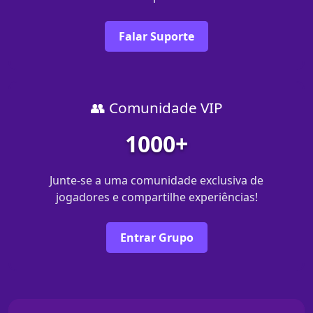
Falar Suporte
👥 Comunidade VIP
1000+
Junte-se a uma comunidade exclusiva de
jogadores e compartilhe experiências!
Entrar Grupo