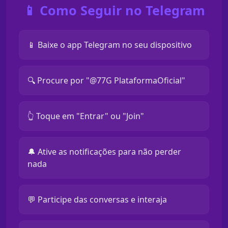
📱 Como Seguir no Telegram
📱 Baixe o app Telegram no seu dispositivo
🔍 Procure por "@77G PlataformaOficial"
👆 Toque em "Entrar" ou "Join"
🔔 Ative as notificações para não perder
nada
💬 Participe das conversas e interaja