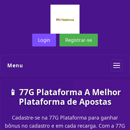
Login
Registrar-se
Menu
📱 77G Plataforma A Melhor
Plataforma de Apostas
Cadastre-se na 77G Plataforma para ganhar
bônus no cadastro e em cada recarga. Com a 77G