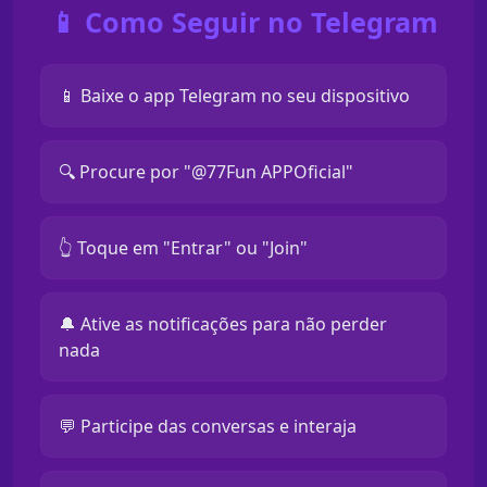
📱 Como Seguir no Telegram
📱 Baixe o app Telegram no seu dispositivo
🔍 Procure por "@77Fun APPOficial"
👆 Toque em "Entrar" ou "Join"
🔔 Ative as notificações para não perder
nada
💬 Participe das conversas e interaja