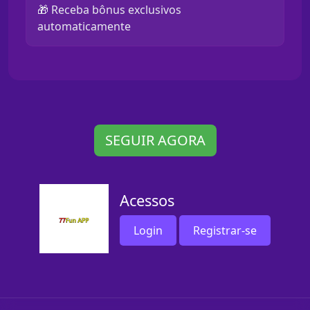
🎁 Receba bônus exclusivos
automaticamente
SEGUIR AGORA
Acessos
Login
Registrar-se