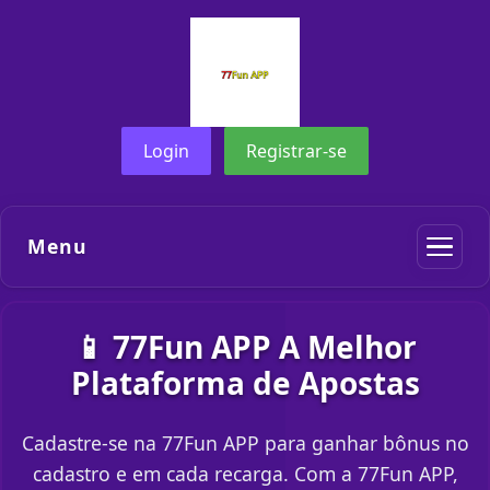
Login
Registrar-se
Menu
📱 77Fun APP A Melhor
Plataforma de Apostas
Cadastre-se na 77Fun APP para ganhar bônus no
cadastro e em cada recarga. Com a 77Fun APP,