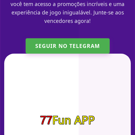
você tem acesso a promoções incríveis e uma
experiência de jogo inigualável. Junte-se aos
vencedores agora!
SEGUIR NO TELEGRAM