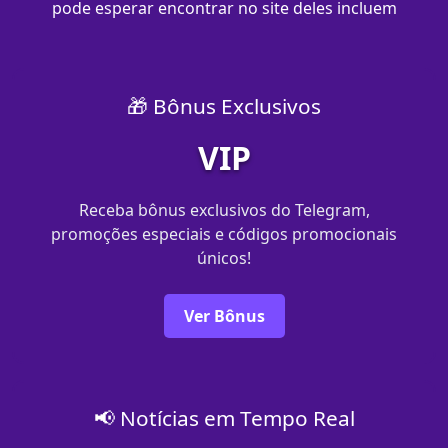
pode esperar encontrar no site deles incluem
🎁 Bônus Exclusivos
VIP
Receba bônus exclusivos do Telegram,
promoções especiais e códigos promocionais
únicos!
Ver Bônus
📢 Notícias em Tempo Real