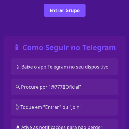
Entrar Grupo
📱 Como Seguir no Telegram
📱 Baixe o app Telegram no seu dispositivo
🔍 Procure por "@777IIOficial"
👆 Toque em "Entrar" ou "Join"
🔔 Ative as notificações para não perder