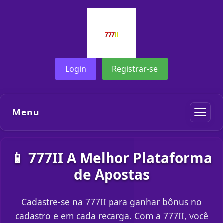
Login
Registrar-se
Menu
📱 777II A Melhor Plataforma
de Apostas
Cadastre-se na 777II para ganhar bônus no
cadastro e em cada recarga. Com a 777II, você