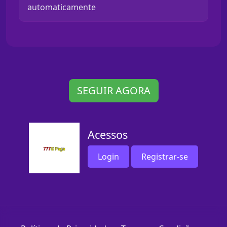
automaticamente
SEGUIR AGORA
Acessos
Login
Registrar-se