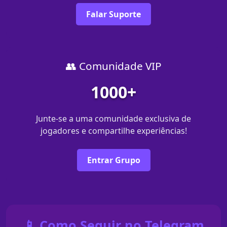
Falar Suporte
👥 Comunidade VIP
1000+
Junte-se a uma comunidade exclusiva de
jogadores e compartilhe experiências!
Entrar Grupo
📱 Como Seguir no Telegram