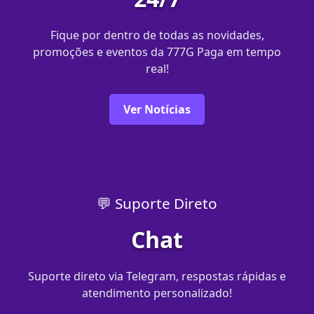
Fique por dentro de todas as novidades,
promoções e eventos da 777G Paga em tempo
real!
Ver Notícias
💬 Suporte Direto
Chat
Suporte direto via Telegram, respostas rápidas e
atendimento personalizado!