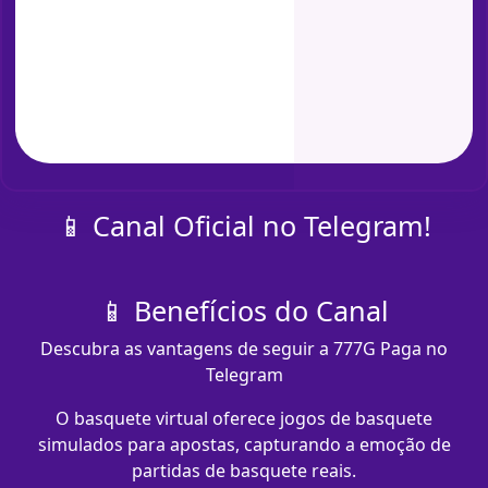
📱 Canal Oficial no Telegram!
📱 Benefícios do Canal
Descubra as vantagens de seguir a 777G Paga no
Telegram
O basquete virtual oferece jogos de basquete
simulados para apostas, capturando a emoção de
partidas de basquete reais.