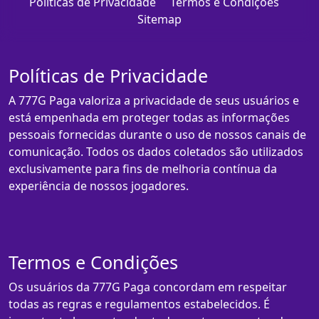
Políticas de Privacidade
Termos e Condições
Sitemap
Políticas de Privacidade
A 777G Paga valoriza a privacidade de seus usuários e
está empenhada em proteger todas as informações
pessoais fornecidas durante o uso de nossos canais de
comunicação. Todos os dados coletados são utilizados
exclusivamente para fins de melhoria contínua da
experiência de nossos jogadores.
Termos e Condições
Os usuários da 777G Paga concordam em respeitar
todas as regras e regulamentos estabelecidos. É