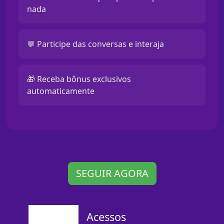
nada
💬 Participe das conversas e interaja
🎁 Receba bônus exclusivos
automaticamente
SEGUIR AGORA
Acessos