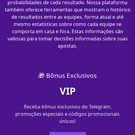
probabilidades de cada resultado. Nossa plataforma
também oferece ferramentas que mostram o histórico
de resultados entre as equipes, forma atual e até
mesmo estatísticas sobre como cada equipe se
comporta em casa e fora. Estas informações são
valiosas para tomar decisões informadas sobre suas
apostas.
🎁 Bônus Exclusivos
VIP
Receba bônus exclusivos do Telegram,
promoções especiais e códigos promocionais
únicos!