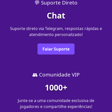
💬 Suporte Direto
Chat
Suporte direto via Telegram, respostas rápidas e
atendimento personalizado!
Falar Suporte
👥 Comunidade VIP
1000+
Junte-se a uma comunidade exclusiva de
jogadores e compartilhe experiências!