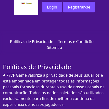
Login
Registrar-se
Políticas de Privacidade
Termos e Condições
Sitemap
Políticas de Privacidade
A 777F Game valoriza a privacidade de seus usuários e
está empenhada em proteger todas as informações
pessoais fornecidas durante o uso de nossos canais de
comunicação. Todos os dados coletados são utilizados
exclusivamente para fins de melhoria contínua da
experiência de nossos jogadores.