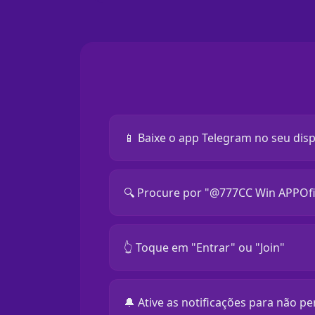
📱 Baixe o app Telegram no seu disp
🔍 Procure por "@777CC Win APPOfi
👆 Toque em "Entrar" ou "Join"
🔔 Ative as notificações para não p