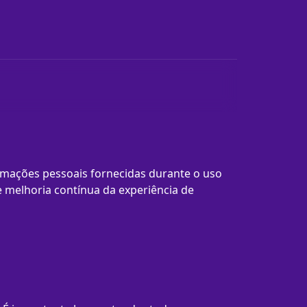
rmações pessoais fornecidas durante o uso
e melhoria contínua da experiência de