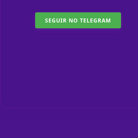
SEGUIR NO TELEGRAM