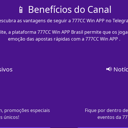
📱 Benefícios do Canal
scubra as vantagens de seguir a 777CC Win APP no Teleg
ite, a plataforma 777CC Win APP Brasil permite que os joga
emoção das apostas rápidas com a 777CC Win APP .
sivos
📢 Notí
m, promoções especiais
Fique por dentro d
s únicos!
eventos da 77