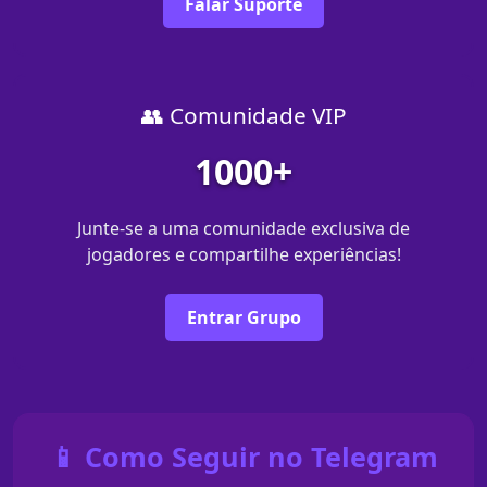
Falar Suporte
👥 Comunidade VIP
1000+
Junte-se a uma comunidade exclusiva de
jogadores e compartilhe experiências!
Entrar Grupo
📱 Como Seguir no Telegram