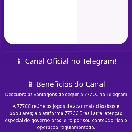
📱 Canal Oficial no Telegram!
📱 Benefícios do Canal
Descubra as vantagens de seguir a 777CC no Telegram
A 777CC reúne os jogos de azar mais clássicos e
populares; a plataforma 777CC Brasil atrai atenção
especial do governo brasileiro por seu conteúdo rico e
operação regulamentada.