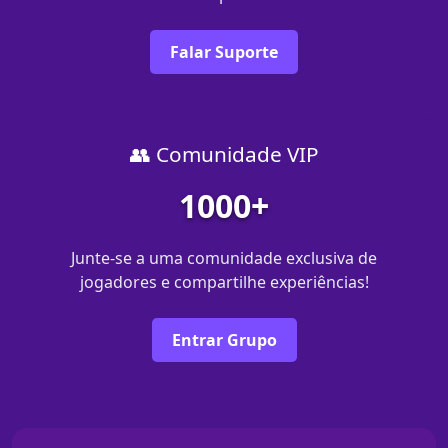
Falar Suporte
👥 Comunidade VIP
1000+
Junte-se a uma comunidade exclusiva de
jogadores e compartilhe experiências!
Entrar Grupo