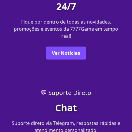
24/7
Fique por dentro de todas as novidades,
promoções e eventos da 7777Game em tempo
real!
Ver Notícias
💬 Suporte Direto
Chat
Suporte direto via Telegram, respostas rápidas e
atendimento personalizado!