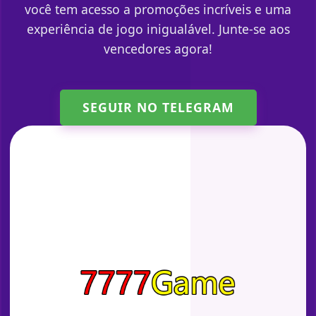
você tem acesso a promoções incríveis e uma
experiência de jogo inigualável. Junte-se aos
vencedores agora!
SEGUIR NO TELEGRAM