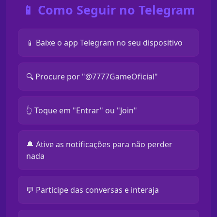
📱 Como Seguir no Telegram
📱 Baixe o app Telegram no seu dispositivo
🔍 Procure por "@7777GameOficial"
👆 Toque em "Entrar" ou "Join"
🔔 Ative as notificações para não perder
nada
💬 Participe das conversas e interaja