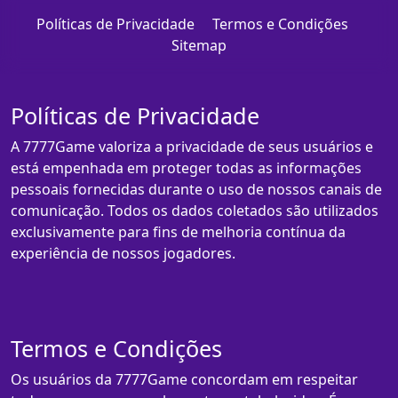
Políticas de Privacidade
Termos e Condições
Sitemap
Políticas de Privacidade
A 7777Game valoriza a privacidade de seus usuários e
está empenhada em proteger todas as informações
pessoais fornecidas durante o uso de nossos canais de
comunicação. Todos os dados coletados são utilizados
exclusivamente para fins de melhoria contínua da
experiência de nossos jogadores.
Termos e Condições
Os usuários da 7777Game concordam em respeitar