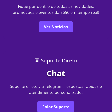
Fique por dentro de todas as novidades,
promoções e eventos da 7656 em tempo real!
Ver Notícias
💬 Suporte Direto
Chat
Suporte direto via Telegram, respostas rápidas e
atendimento personalizado!
Falar Suporte