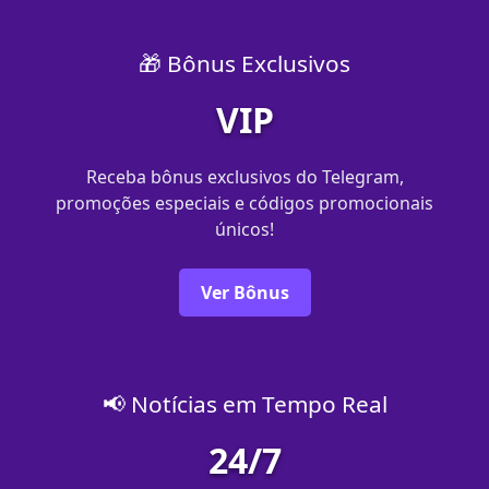
🎁 Bônus Exclusivos
VIP
Receba bônus exclusivos do Telegram,
promoções especiais e códigos promocionais
únicos!
Ver Bônus
📢 Notícias em Tempo Real
24/7