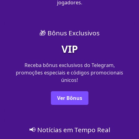
jogadores.
🎁 Bônus Exclusivos
VIP
Receba bônus exclusivos do Telegram,
promoções especiais e códigos promocionais
únicos!
Ver Bônus
📢 Notícias em Tempo Real