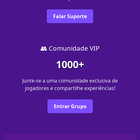
Falar Suporte
👥 Comunidade VIP
1000+
Junte-se a uma comunidade exclusiva de
jogadores e compartilhe experiências!
Entrar Grupo