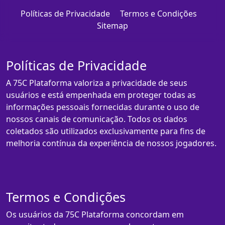
Políticas de Privacidade
Termos e Condições
Sitemap
Políticas de Privacidade
A 75C Plataforma valoriza a privacidade de seus
usuários e está empenhada em proteger todas as
informações pessoais fornecidas durante o uso de
nossos canais de comunicação. Todos os dados
coletados são utilizados exclusivamente para fins de
melhoria contínua da experiência de nossos jogadores.
Termos e Condições
Os usuários da 75C Plataforma concordam em