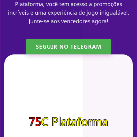
Plataforma, você tem acesso a promoções
incríveis e uma experiência de jogo inigualável.
Junte-se aos vencedores agora!
SEGUIR NO TELEGRAM