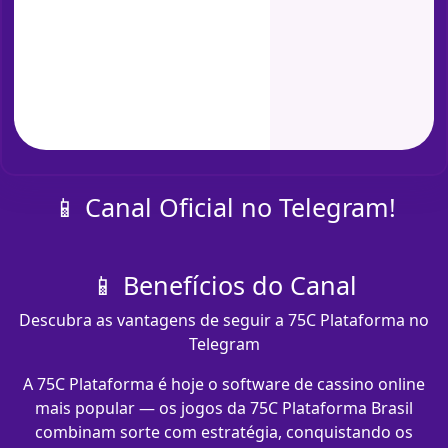
📱 Canal Oficial no Telegram!
📱 Benefícios do Canal
Descubra as vantagens de seguir a 75C Plataforma no
Telegram
A 75C Plataforma é hoje o software de cassino online
mais popular — os jogos da 75C Plataforma Brasil
combinam sorte com estratégia, conquistando os