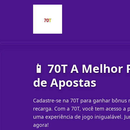
📱 70T A Melhor
de Apostas
Cadastre-se na 70T para ganhar bônus 
recarga. Com a 70T, você tem acesso a 
uma experiência de jogo inigualável. J
agora!