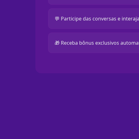
💬 Participe das conversas e interaj
🎁 Receba bônus exclusivos autom