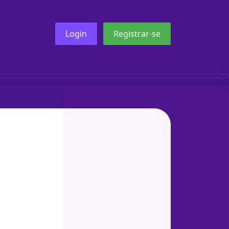
Login
Registrar-se