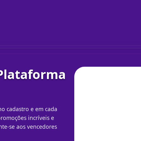
 Plataforma
no cadastro e em cada
promoções incríveis e
unte-se aos vencedores