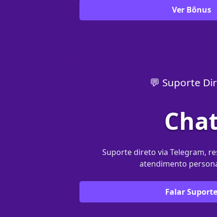
Ver Bônus
💬 Suporte Di
Cha
Suporte direto via Telegram, r
atendimento persona
Falar Suport