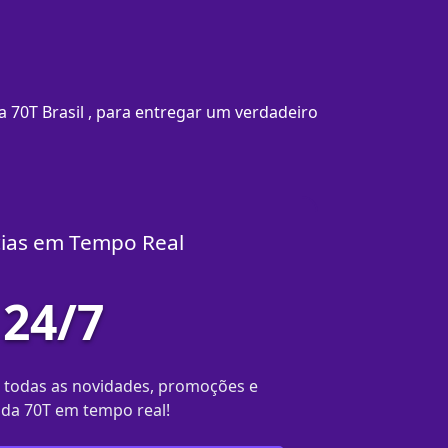
a 70T Brasil , para entregar um verdadeiro
cias em Tempo Real
24/7
e todas as novidades, promoções e
 da 70T em tempo real!