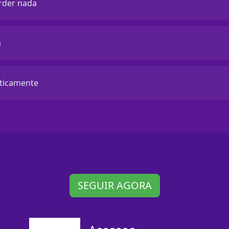
erder nada
a
aticamente
SEGUIR AGORA