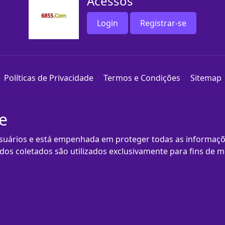
Acessos
Login
Registrar-se
Políticas de Privacidade
Termos e Condições
Sitemap
de
usuários e está empenhada em proteger todas as informaçõ
os coletados são utilizados exclusivamente para fins de m