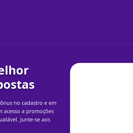
elhor
postas
bônus no cadastro e em
em acesso a promoções
ualável. Junte-se aos