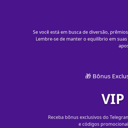
Se você está em busca de diversão, prêmios
Lembre-se de manter o equilíbrio em suas 
apos
🎁 Bônus Exclu
VIP
Receba bônus exclusivos do Telegra
e códigos promocionai