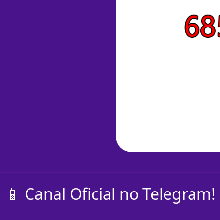
📱 Canal Oficial no Telegram!