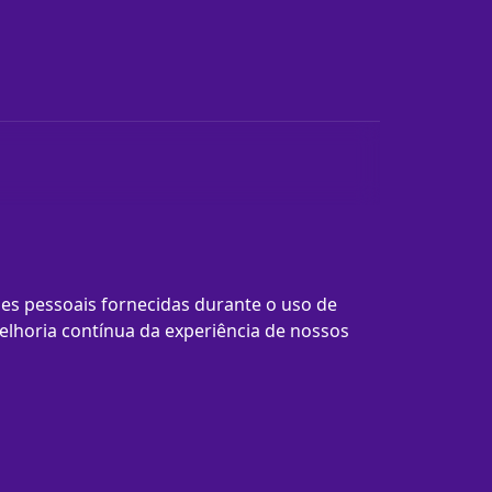
es pessoais fornecidas durante o uso de
elhoria contínua da experiência de nossos