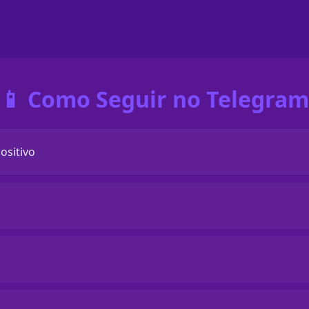
📱 Como Seguir no Telegram
ositivo