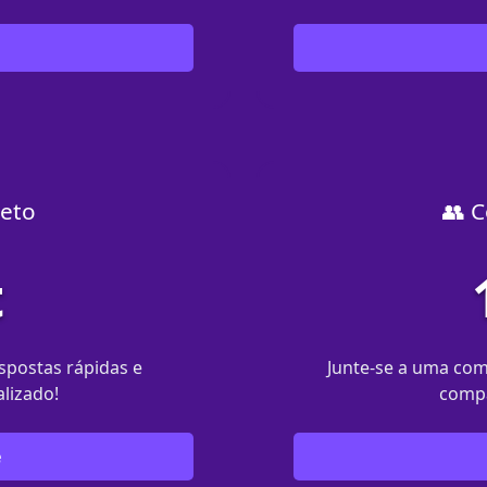
reto
👥 
t
espostas rápidas e
Junte-se a uma com
lizado!
compa
e