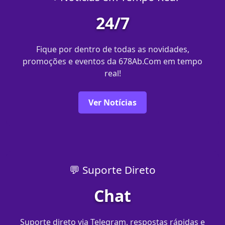
24/7
Fique por dentro de todas as novidades,
promoções e eventos da 678Ab.Com em tempo
real!
Ver Notícias
💬 Suporte Direto
Chat
Suporte direto via Telegram, respostas rápidas e