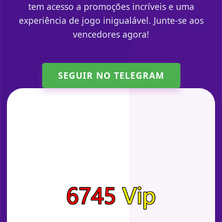
tem acesso a promoções incríveis e uma
experiência de jogo inigualável. Junte-se aos
vencedores agora!
SEGUIR NO TELEGRAM