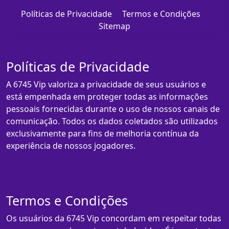
Políticas de Privacidade
Termos e Condições
Sitemap
Políticas de Privacidade
A 6745 Vip valoriza a privacidade de seus usuários e
está empenhada em proteger todas as informações
pessoais fornecidas durante o uso de nossos canais de
comunicação. Todos os dados coletados são utilizados
exclusivamente para fins de melhoria contínua da
experiência de nossos jogadores.
Termos e Condições
Os usuários da 6745 Vip concordam em respeitar todas