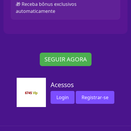
🎁 Receba bônus exclusivos
automaticamente
SEGUIR AGORA
Acessos
Login
Registrar-se