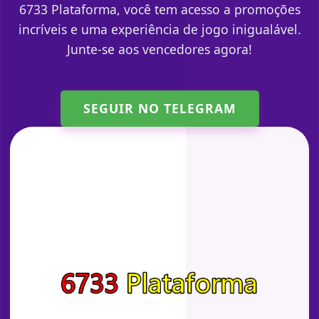
6733 Plataforma, você tem acesso a promoções
incríveis e uma experiência de jogo inigualável.
Junte-se aos vencedores agora!
SEGUIR NO TELEGRAM