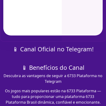
📱 Canal Oficial no Telegram!
📱 Benefícios do Canal
Descubra as vantagens de seguir a 6733 Plataforma no
Telegram
Os jogos mais populares estão na 6733 Plataforma —
tudo para proporcionar uma plataforma 6733
Plataforma Brasil dinâmica, confiável e emocionante.