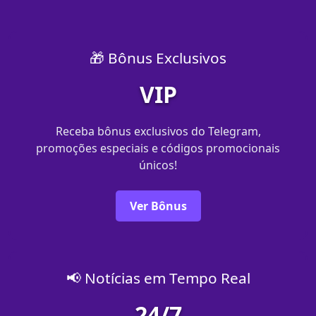
🎁 Bônus Exclusivos
VIP
Receba bônus exclusivos do Telegram,
promoções especiais e códigos promocionais
únicos!
Ver Bônus
📢 Notícias em Tempo Real
24/7