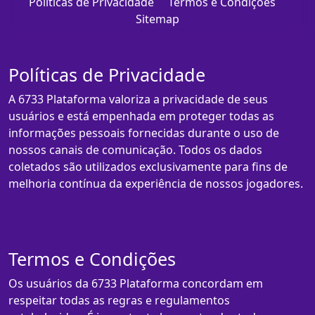
Políticas de Privacidade
Termos e Condições
Sitemap
Políticas de Privacidade
A 6733 Plataforma valoriza a privacidade de seus
usuários e está empenhada em proteger todas as
informações pessoais fornecidas durante o uso de
nossos canais de comunicação. Todos os dados
coletados são utilizados exclusivamente para fins de
melhoria contínua da experiência de nossos jogadores.
Termos e Condições
Os usuários da 6733 Plataforma concordam em
respeitar todas as regras e regulamentos