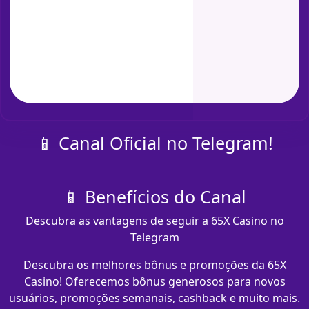
📱 Canal Oficial no Telegram!
📱 Benefícios do Canal
Descubra as vantagens de seguir a 65X Casino no
Telegram
Descubra os melhores bônus e promoções da 65X
Casino! Oferecemos bônus generosos para novos
usuários, promoções semanais, cashback e muito mais.