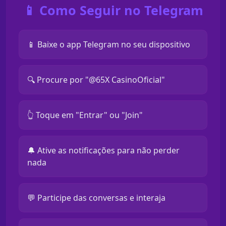
📱 Como Seguir no Telegram
📱 Baixe o app Telegram no seu dispositivo
🔍 Procure por "@65X CasinoOficial"
👆 Toque em "Entrar" ou "Join"
🔔 Ative as notificações para não perder
nada
💬 Participe das conversas e interaja