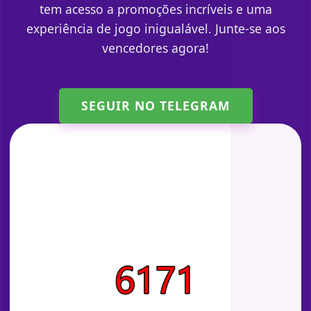
tem acesso a promoções incríveis e uma
experiência de jogo inigualável. Junte-se aos
vencedores agora!
SEGUIR NO TELEGRAM