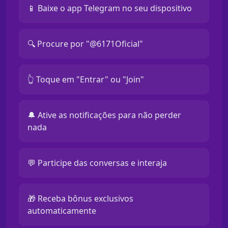
📱 Baixe o app Telegram no seu dispositivo
🔍 Procure por "@6171Oficial"
👆 Toque em "Entrar" ou "Join"
🔔 Ative as notificações para não perder
nada
💬 Participe das conversas e interaja
🎁 Receba bônus exclusivos
automaticamente