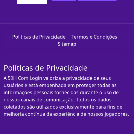
Políticas de Privacidade
Termos e Condições
Sitemap
Políticas de Privacidade
A 59H Com Login valoriza a privacidade de seus
usuários e está empenhada em proteger todas as
informações pessoais fornecidas durante o uso de
nossos canais de comunicação. Todos os dados
coletados são utilizados exclusivamente para fins de
melhoria contínua da experiência de nossos jogadores.