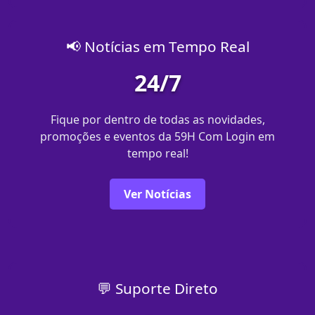
📢 Notícias em Tempo Real
24/7
Fique por dentro de todas as novidades,
promoções e eventos da 59H Com Login em
tempo real!
Ver Notícias
💬 Suporte Direto