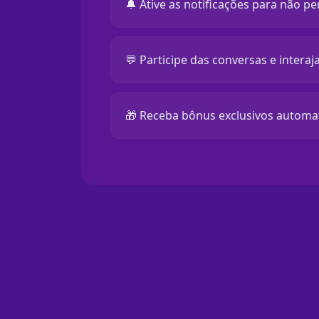
🔔 Ative as notificações para não p
💬 Participe das conversas e interaj
🎁 Receba bônus exclusivos autom