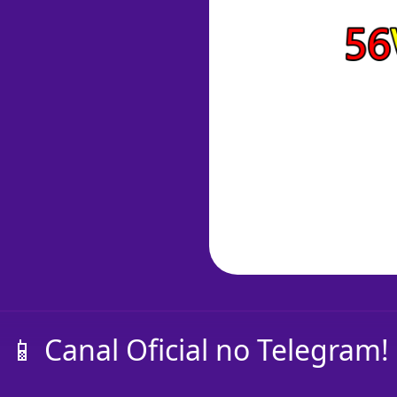
📱 Canal Oficial no Telegram!