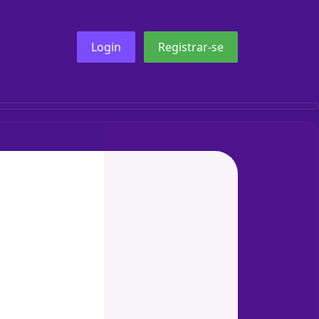
Login
Registrar-se