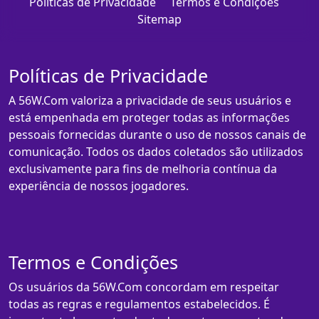
Políticas de Privacidade
Termos e Condições
Sitemap
Políticas de Privacidade
A 56W.Com valoriza a privacidade de seus usuários e
está empenhada em proteger todas as informações
pessoais fornecidas durante o uso de nossos canais de
comunicação. Todos os dados coletados são utilizados
exclusivamente para fins de melhoria contínua da
experiência de nossos jogadores.
Termos e Condições
Os usuários da 56W.Com concordam em respeitar
todas as regras e regulamentos estabelecidos. É