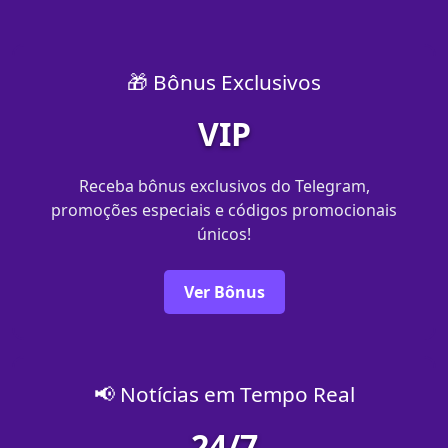
🎁 Bônus Exclusivos
VIP
Receba bônus exclusivos do Telegram,
promoções especiais e códigos promocionais
únicos!
Ver Bônus
📢 Notícias em Tempo Real
24/7