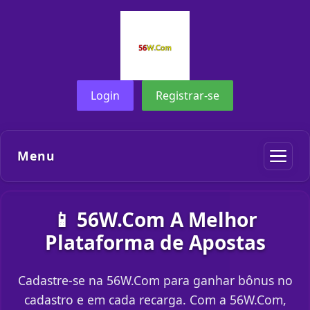
Login
Registrar-se
Menu
📱 56W.Com A Melhor
Plataforma de Apostas
Cadastre-se na 56W.Com para ganhar bônus no
cadastro e em cada recarga. Com a 56W.Com,