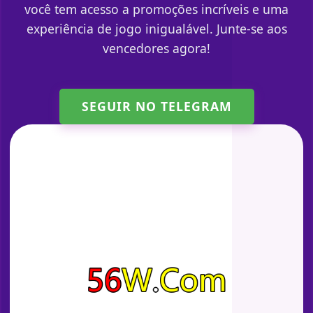
você tem acesso a promoções incríveis e uma
experiência de jogo inigualável. Junte-se aos
vencedores agora!
SEGUIR NO TELEGRAM