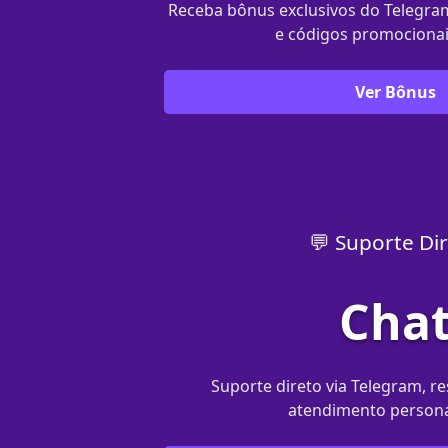
Receba bônus exclusivos do Telegra
e códigos promocionai
Ver Bônus
💬 Suporte Di
Cha
Suporte direto via Telegram, r
atendimento persona