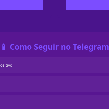
e
📱 Como Seguir no Telegram
ositivo