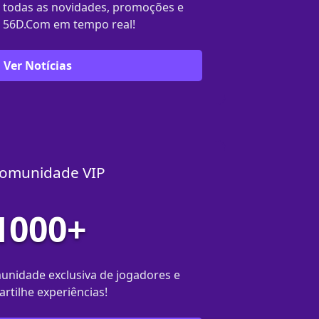
e todas as novidades, promoções e
 56D.Com em tempo real!
Ver Notícias
Comunidade VIP
1000+
unidade exclusiva de jogadores e
rtilhe experiências!