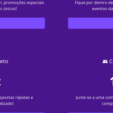
m, promoções especiais
Fique por dentro d
s únicos!
eventos da
reto
👥 
t
espostas rápidas e
Junte-se a uma com
lizado!
compa