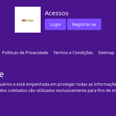
Acessos
Login
Registrar-se
Políticas de Privacidade
Termos e Condições
Sitemap
de
usuários e está empenhada em proteger todas as informaçõe
os coletados são utilizados exclusivamente para fins de m