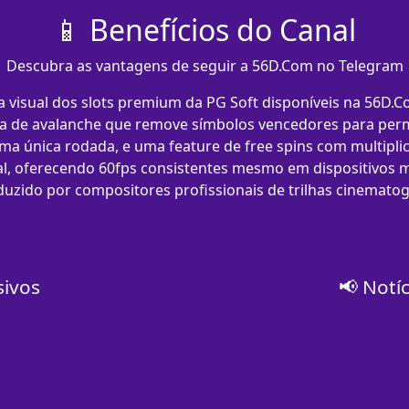
📱 Benefícios do Canal
Descubra as vantagens de seguir a 56D.Com no Telegram
 visual dos slots premium da PG Soft disponíveis na 56D.Com
a de avalanche que remove símbolos vencedores para permi
 única rodada, e uma feature de free spins com multiplicad
, oferecendo 60fps consistentes mesmo em dispositivos m
duzido por compositores profissionais de trilhas cinematog
sivos
📢 Notí