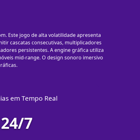
. Este jogo de alta volatilidade apresenta
tir cascatas consecutivas, multiplicadores
ores persistentes. A engine gráfica utiliza
óveis mid-range. O design sonoro imersivo
ráficas.
cias em Tempo Real
24/7