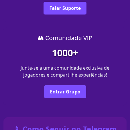
Falar Suporte
👥 Comunidade VIP
1000+
Junte-se a uma comunidade exclusiva de
jogadores e compartilhe experiências!
Entrar Grupo
📱 Como Seguir no Telegram