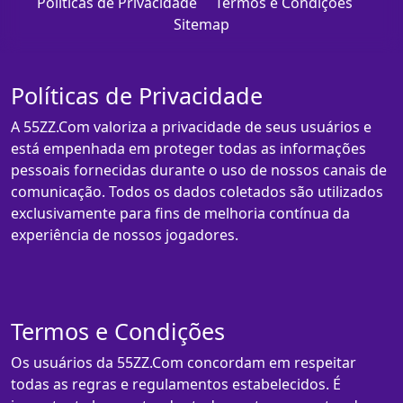
Políticas de Privacidade
Termos e Condições
Sitemap
Políticas de Privacidade
A 55ZZ.Com valoriza a privacidade de seus usuários e
está empenhada em proteger todas as informações
pessoais fornecidas durante o uso de nossos canais de
comunicação. Todos os dados coletados são utilizados
exclusivamente para fins de melhoria contínua da
experiência de nossos jogadores.
Termos e Condições
Os usuários da 55ZZ.Com concordam em respeitar
todas as regras e regulamentos estabelecidos. É