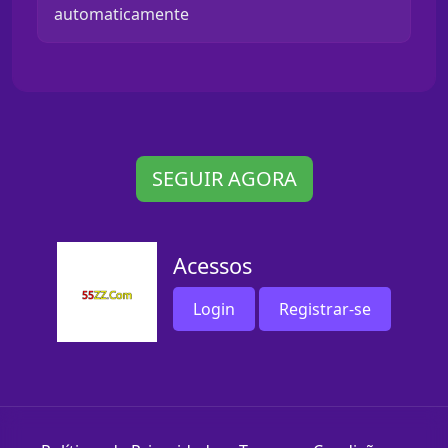
automaticamente
SEGUIR AGORA
Acessos
Login
Registrar-se