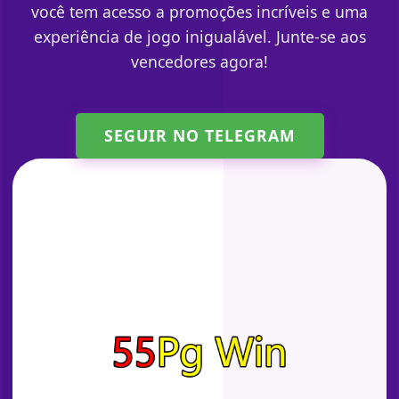
você tem acesso a promoções incríveis e uma
experiência de jogo inigualável. Junte-se aos
vencedores agora!
SEGUIR NO TELEGRAM