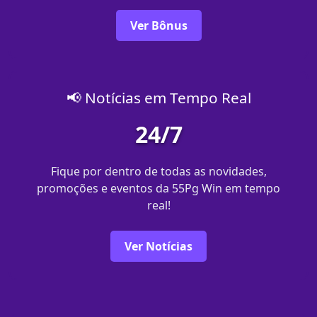
Ver Bônus
📢 Notícias em Tempo Real
24/7
Fique por dentro de todas as novidades,
promoções e eventos da 55Pg Win em tempo
real!
Ver Notícias