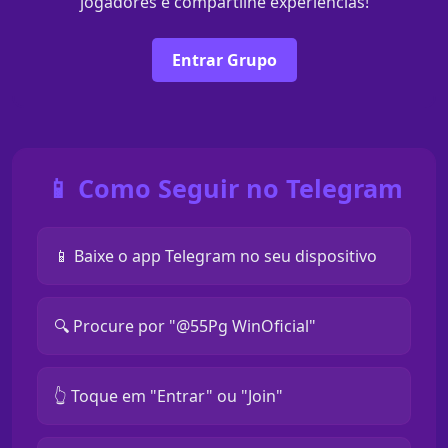
jogadores e compartilhe experiências!
Entrar Grupo
📱 Como Seguir no Telegram
📱 Baixe o app Telegram no seu dispositivo
🔍 Procure por "@55Pg WinOficial"
👆 Toque em "Entrar" ou "Join"