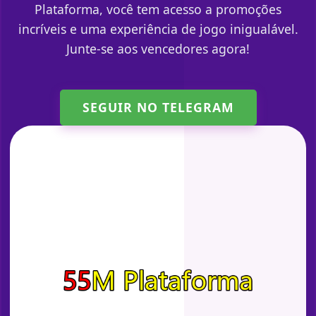
Plataforma, você tem acesso a promoções
incríveis e uma experiência de jogo inigualável.
Junte-se aos vencedores agora!
SEGUIR NO TELEGRAM