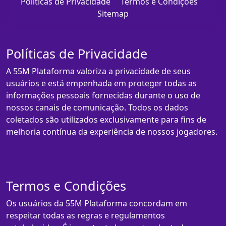
Políticas de Privacidade
Termos e Condições
Sitemap
Políticas de Privacidade
A 55M Plataforma valoriza a privacidade de seus
usuários e está empenhada em proteger todas as
informações pessoais fornecidas durante o uso de
nossos canais de comunicação. Todos os dados
coletados são utilizados exclusivamente para fins de
melhoria contínua da experiência de nossos jogadores.
Termos e Condições
Os usuários da 55M Plataforma concordam em
respeitar todas as regras e regulamentos