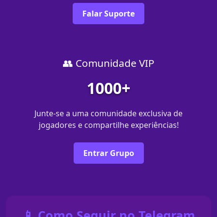
Falar Suporte
👥 Comunidade VIP
1000+
Junte-se a uma comunidade exclusiva de
jogadores e compartilhe experiências!
Entrar Grupo
📱 Como Seguir no Telegram