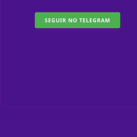
SEGUIR NO TELEGRAM