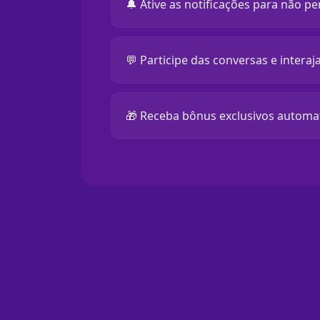
🔔 Ative as notificações para não p
💬 Participe das conversas e interaj
🎁 Receba bônus exclusivos autom