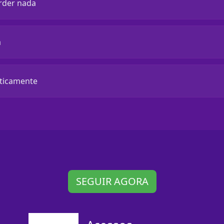
erder nada
a
aticamente
SEGUIR AGORA