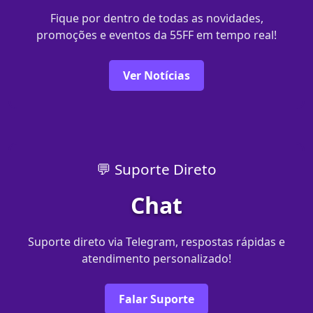
Fique por dentro de todas as novidades,
promoções e eventos da 55FF em tempo real!
Ver Notícias
💬 Suporte Direto
Chat
Suporte direto via Telegram, respostas rápidas e
atendimento personalizado!
Falar Suporte