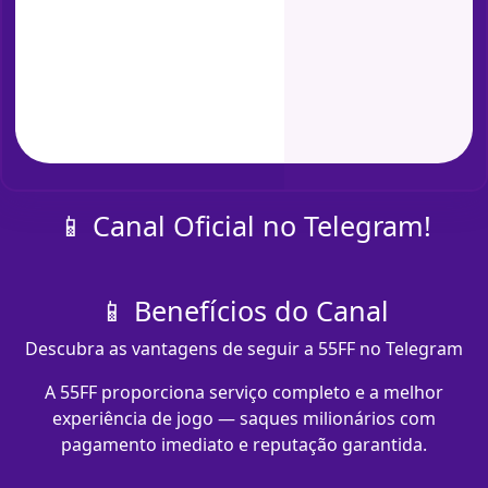
📱 Canal Oficial no Telegram!
📱 Benefícios do Canal
Descubra as vantagens de seguir a 55FF no Telegram
A 55FF proporciona serviço completo e a melhor
experiência de jogo — saques milionários com
pagamento imediato e reputação garantida.