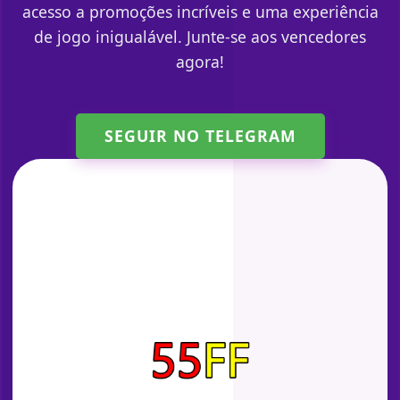
acesso a promoções incríveis e uma experiência
de jogo inigualável. Junte-se aos vencedores
agora!
SEGUIR NO TELEGRAM