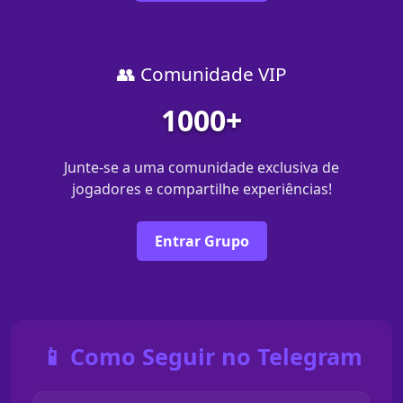
👥 Comunidade VIP
1000+
Junte-se a uma comunidade exclusiva de
jogadores e compartilhe experiências!
Entrar Grupo
📱 Como Seguir no Telegram