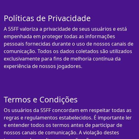
Políticas de Privacidade
A 55FF valoriza a privacidade de seus usuários e está
empenhada em proteger todas as informações
pessoais fornecidas durante o uso de nossos canais de
comunicação. Todos os dados coletados são utilizados
exclusivamente para fins de melhoria contínua da
experiência de nossos jogadores.
Termos e Condições
Os usuários da 55FF concordam em respeitar todas as
regras e regulamentos estabelecidos. É importante ler
e entender todos os termos antes de participar de
nossos canais de comunicação. A violação destes