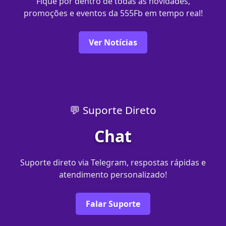
Fique por dentro de todas as novidades,
promoções e eventos da 555Fb em tempo real!
Ver Notícias
💬 Suporte Direto
Chat
Suporte direto via Telegram, respostas rápidas e
atendimento personalizado!
Falar Suporte