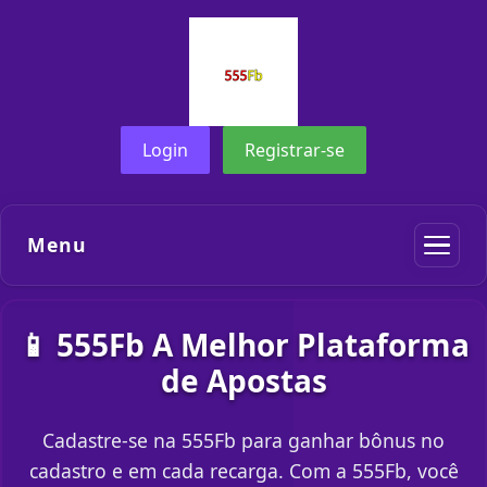
Login
Registrar-se
Menu
📱 555Fb A Melhor Plataforma
de Apostas
Cadastre-se na 555Fb para ganhar bônus no
cadastro e em cada recarga. Com a 555Fb, você