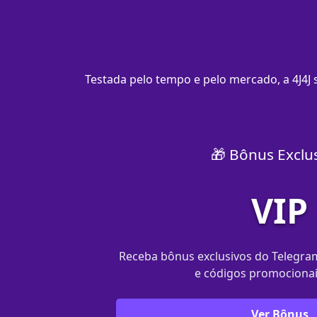
Testada pelo tempo e pelo mercado, a 4J4J
🎁 Bônus Exclu
VIP
Receba bônus exclusivos do Telegra
e códigos promocionai
Ver Bônus