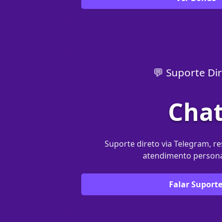
💬 Suporte Di
Cha
Suporte direto via Telegram, r
atendimento persona
Falar Suport