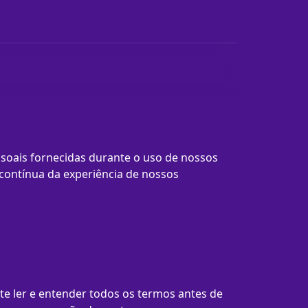
ssoais fornecidas durante o uso de nossos
 contínua da experiência de nossos
te ler e entender todos os termos antes de