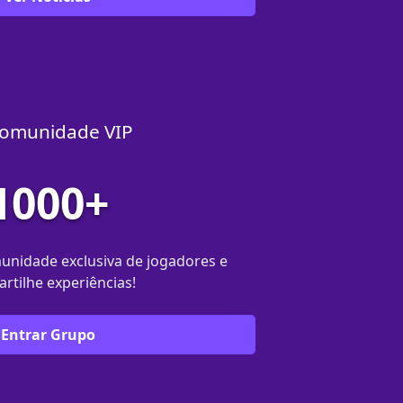
Comunidade VIP
1000+
unidade exclusiva de jogadores e
rtilhe experiências!
Entrar Grupo