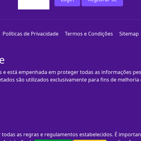
Políticas de Privacidade
Termos e Condições
Sitemap
de
rios e está empenhada em proteger todas as informações pe
tados são utilizados exclusivamente para fins de melhoria
 todas as regras e regulamentos estabelecidos. É importan