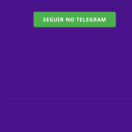
SEGUIR NO TELEGRAM